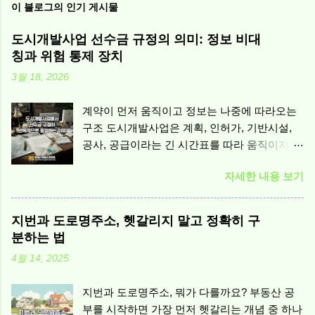
이 블로그의 인기 게시물
도시개발사업 선수금 규정의 의미: 정보 비대
칭과 위험 통제 장치
3월 18, 2026
계약이 먼저 움직이고 정보는 나중에 따라오는
구조 도시개발사업은 계획, 인허가, 기반시설,
공사, 공급이라는 긴 시간표를 따라 움직이지만,
계약은 그보다 앞서 성립하는 경우가 많습니다.
자세한 내용 보기
특히 ‘미래의 공급’을 전제로 돈이 먼저 오가는
순간, 생활의 문제는 곧바로 계약 갈등의 문제로
번역됩니다. 당장 눈앞의 실물과 결과가 존재하
지번과 도로명주소, 헷갈리지 말고 정확히 구
지 않는 상태에서 계약이 체결되면, 당사자들은
분하는 법
같은 문서를 보고도 서로 다른 확신을 갖기 쉽습
4월 14, 2025
니다. 이 간극을 만드는 핵심 요인은 정보 비대
칭입니다. 선수금 규정은 누군가에게 유리함을
지번과 도로명주소, 뭐가 다를까요? 부동산 공
주기 위한 장치라기보다, 정보가 뒤따르는 사업
부를 시작하면 가장 먼저 헷갈리는 개념 중 하나
에서 ‘돈이 앞서는 계약’이 만들어내는 위험을