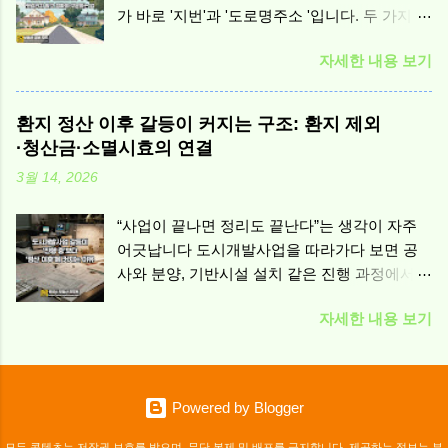
가 바로 '지번'과 '도로명주소 '입니다. 두 가지 모
통제하기 위해 제도적으로 마련된 질서로 이해
두 주소로 사용되지만, 실제로는 전혀 다른 체계
할 수 있습니다.
자세한 내용 보기
이며, 각각의 사용 목적도 다릅니다. 이번 글에
서는 『 공간정보의 구축 및 관리 등에 관한 법
률 』 제2조 제22호와 제23호 에 정의된 '지번'과
환지 정산 이후 갈등이 커지는 구조: 환지 제외
'지번부여지역' 개념 을 바탕으로, 도로명주소와
·청산금·소멸시효의 연결
의 차이점과 실생활에서의 활용법을 초보자도
3월 14, 2026
이해하기 쉽게 풀어보겠습니다. 지번이란 무엇
인가요? 공간정보법 제2조 제22호 에서는 지번
“사업이 끝나면 정리도 끝난다”는 생각이 자주
을 이렇게 정의합니다: "지번(地番): 토지에 부여
어긋납니다 도시개발사업을 따라가다 보면 공
된 번호로서 대지의 위치를 나타내는 표시" 쉽게
사와 분양, 기반시설 설치 같은 진행 과정에서
말하면, 지번은 토지에 붙여진 고유 번호입니다.
갈등이 크게 보일 것 같지만, 실제로는 정산 단
이 번호는 해당 땅이 어디에 있는지를 식별하기
자세한 내용 보기
계 이후에 긴장이 커지는 경우가 많습니다. 진
위해 붙여진 일종의 '토지용 주소'라고 볼 수 있
행 중에는 계획과 절차가 아직 ‘방향’으로만 존
습니다. 지번은 부동산 등기, 토지대장, 건축허
재해 권리 변동이 상대적으로 추상적일 수 있습
가 등 거의 모든 공적 행정 문서에 사용되며, 법
니다. 반면 사업이 마무리 국면에 들어서면 환지
적으로 가장 우선하는 주소 체계입니다. 예를 들
Powered by Blogger
의 배정 결과, 비용과 가치의 정리, 예외 처리 같
어 "서울시 종로구 청운동 123번지"에서 '청운
은 사후 항목이 숫자와 문서로 확정됩니다. 그
동'은 행정동명 , '123'은 해당 땅에 부여된 지번
모든 콘텐츠는 저작권 보호를 받으며, 무단 복제 및 배포를 금지합니다. 제공하는 정보는 부