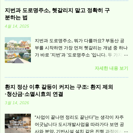
번역됩니다. 당장 눈앞의 실물과 결과가 존재하
지번과 도로명주소, 헷갈리지 말고 정확히 구
지 않는 상태에서 계약이 체결되면, 당사자들은
분하는 법
같은 문서를 보고도 서로 다른 확신을 갖기 쉽습
4월 14, 2025
니다. 이 간극을 만드는 핵심 요인은 정보 비대
칭입니다. 선수금 규정은 누군가에게 유리함을
지번과 도로명주소, 뭐가 다를까요? 부동산 공
주기 위한 장치라기보다, 정보가 뒤따르는 사업
부를 시작하면 가장 먼저 헷갈리는 개념 중 하나
에서 ‘돈이 앞서는 계약’이 만들어내는 위험을
가 바로 '지번'과 '도로명주소 '입니다. 두 가지 모
통제하기 위해 제도적으로 마련된 질서로 이해
두 주소로 사용되지만, 실제로는 전혀 다른 체계
할 수 있습니다.
자세한 내용 보기
이며, 각각의 사용 목적도 다릅니다. 이번 글에
서는 『 공간정보의 구축 및 관리 등에 관한 법
률 』 제2조 제22호와 제23호 에 정의된 '지번'과
환지 정산 이후 갈등이 커지는 구조: 환지 제외
'지번부여지역' 개념 을 바탕으로, 도로명주소와
·청산금·소멸시효의 연결
의 차이점과 실생활에서의 활용법을 초보자도
3월 14, 2026
이해하기 쉽게 풀어보겠습니다. 지번이란 무엇
인가요? 공간정보법 제2조 제22호 에서는 지번
“사업이 끝나면 정리도 끝난다”는 생각이 자주
을 이렇게 정의합니다: "지번(地番): 토지에 부여
어긋납니다 도시개발사업을 따라가다 보면 공
된 번호로서 대지의 위치를 나타내는 표시" 쉽게
사와 분양, 기반시설 설치 같은 진행 과정에서