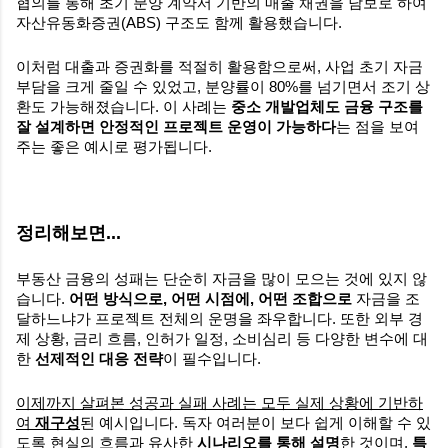
협의를 통해 초기 분양 계약서 기반의 매출 채권을 담보로 하여
자산유동화증권(ABS) 구조도 함께 활용했습니다.
이처럼 대출과 증권화를 적절히 활용함으로써, 사업 초기 자금
부담을 크게 줄일 수 있었고, 분양률이 80%를 넘기면서 조기 상
환도 가능해졌습니다. 이 사례는
중소 개발업체도 금융 구조를
잘 설계하면 안정적인 프로젝트 운영이 가능하다
는 점을 보여
주는 좋은 예시로 평가됩니다.
정리해보면...
부동산 금융의 성패는 단순히 자금을 많이 모으는 것에 있지 않
습니다.
어떤 방식으로, 어떤 시점에, 어떤 조합으로
자금을 조
달하느냐가 프로젝트 전체의 운명을 좌우합니다. 또한 외부 경
제 상황, 금리 흐름, 인허가 일정, 소비심리 등 다양한 변수에 대
한
선제적인 대응 전략
이 필수입니다.
이제까지 살펴본 성공과 실패 사례는 모두 실제 상황에 기반하
여
재구성
된 예시입니다. 독자 여러분이 보다 쉽게 이해할 수 있
도록
현실의 흐름과 유사한
시나리오를 통해 설명
한 것
이며,
특